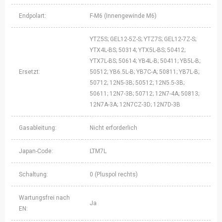
Endpolart:
F-M6 (Innengewinde M6)
YTZ5S; GEL12-5Z-S; YTZ7S; GEL12-7Z-S;
YTX4L-BS; 50314; YTX5L-BS; 50412;
YTX7L-BS; 50614; YB4L-B; 50411; YB5L-B;
Ersetzt:
50512; YB6.5L-B; YB7C-A; 50811; YB7L-B;
50712; 12N5-3B; 50512; 12N5.5-3B;
50611; 12N7-3B; 50712; 12N7-4A; 50813;
12N7A-3A; 12N7CZ-3D; 12N7D-3B
Gasableitung:
Nicht erforderlich
Japan-Code:
LTM7L
Schaltung:
0 (Pluspol rechts)
Wartungsfrei nach
Ja
EN: