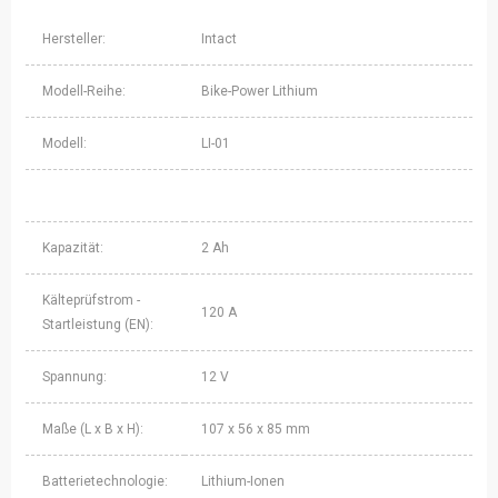
Hersteller:
Intact
Modell-Reihe:
Bike-Power Lithium
Modell:
LI-01
Kapazität:
2 Ah
Kälteprüfstrom -
120 A
Startleistung (EN):
Spannung:
12 V
Maße (L x B x H):
107 x 56 x 85 mm
Batterietechnologie:
Lithium-Ionen