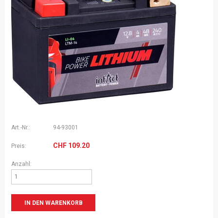
Art.-Nr.:
94-93001
CHF
109.20
Preis:
Anzahl: