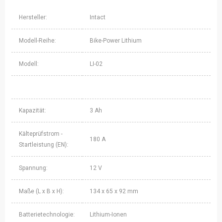
Hersteller:
Intact
Modell-Reihe:
Bike-Power Lithium
Modell:
LI-02
Kapazität:
3 Ah
Kälteprüfstrom -
180 A
Startleistung (EN):
Spannung:
12 V
Maße (L x B x H):
134 x 65 x 92 mm
Batterietechnologie:
Lithium-Ionen