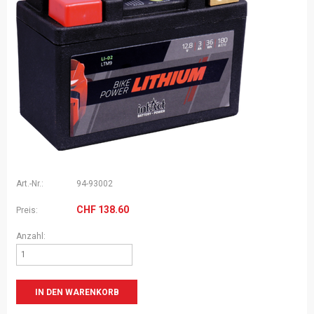
Art.-Nr.:
94-93002
CHF
138.60
Preis:
Anzahl: