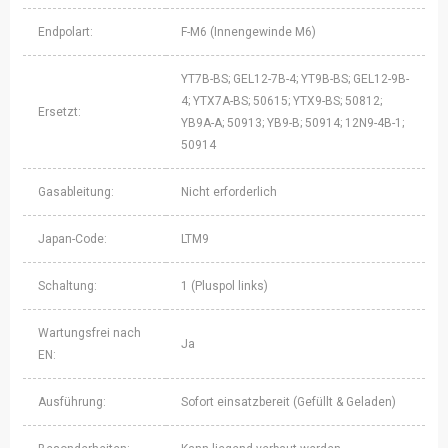
Endpolart:
F-M6 (Innengewinde M6)
YT7B-BS; GEL12-7B-4; YT9B-BS; GEL12-9B-
4; YTX7A-BS; 50615; YTX9-BS; 50812;
Ersetzt:
YB9A-A; 50913; YB9-B; 50914; 12N9-4B-1;
50914
Gasableitung:
Nicht erforderlich
Japan-Code:
LTM9
Schaltung:
1 (Pluspol links)
Wartungsfrei nach
Ja
EN:
Ausführung:
Sofort einsatzbereit (Gefüllt & Geladen)