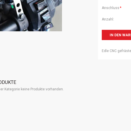
Pflichtfeld
Anschluss
*
Anzahl:
Edle CNC gefräste
ODUKTE
eser Kategorie keine Produkte vorhanden.