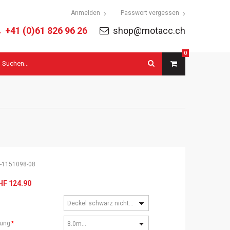
tion
Anmelden
Passwort vergessen
ringen
+41 (0)61 826 96 26
shop@motacc.ch
0
uchbegriffe
-1151098-08
HF
124.90
Deckel schwarz nicht gefräst
tung
*
8.0mm