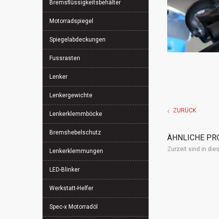
Bremsflüssigkeitsbehälter
Motorradspiegel
Spiegelabdeckungen
Fussrasten
Lenker
Lenkergewichte
ZURÜCK
Lenkerklemmböcke
Bremshebelschutz
ÄHNLICHE PR
Zurzeit sind in di
Lenkerklemmungen
LED-Blinker
Werkstatt-Helfer
Spec-x Motorradöl