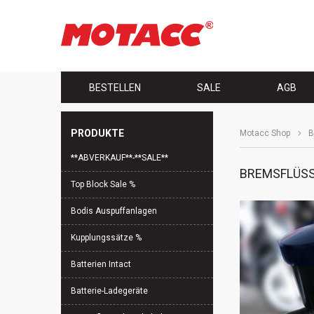
Navigation
BESTELLEN
SALE
AGB
überspringen
PRODUKTE
Motacc Shop
B
Navigation
**ABVERKAUF**-**SALE**
überspringen
BREMSFLÜSS
Top Block Sale %
Bodis Auspuffanlagen
Kupplungssätze %
Batterien Intact
Batterie-Ladegeräte