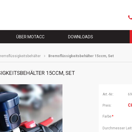
Naviga
übersp
S
ÜBER MOTACC
DOWNLOADS
remsflüssigkeitsbehälter
Bremsflüssigkeitsbehälter 15ccm, Set
IGKEITSBEHÄLTER 15CCM, SET
Art.-Nr.:
69
C
Preis:
Pflichtfeld
Farbe
*
Pflichtfeld
Durchmesser Lei