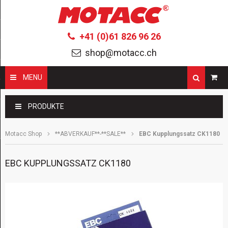
+41 (0)61 826 96 26
shop@motacc.ch
MENU
Suchbegriffe
PRODUKTE
Motacc Shop
**ABVERKAUF**-**SALE**
EBC Kupplungssatz CK1180
EBC KUPPLUNGSSATZ CK1180