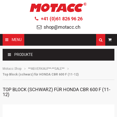
+41 (0)61 826 96 26
shop@motacc.ch
MENU
Suchbegriffe
PRODUKTE
Motacc Shop
**ABVERKAUF**-**SALE**
Top Block (schwarz) für HONDA CBR 600 F (11-12)
TOP BLOCK (SCHWARZ) FÜR HONDA CBR 600 F (11-
12)