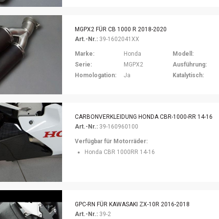
MGPX2 FÜR CB 1000 R 2018-2020
Art.-Nr.:
39-1602041XX
Marke:
Honda
Modell:
Serie:
MGPX2
Ausführung:
Homologation:
Ja
Katalytisch:
CARBONVERKLEIDUNG HONDA CBR-1000-RR 14-16
Art.-Nr.:
39-160960100
Verfügbar für Motorräder:
Honda CBR 1000RR 14-16
GPC-RN FÜR KAWASAKI ZX-10R 2016-2018
Art.-Nr.:
39-2