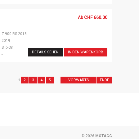
Ab
CHF
660.00
Z-900-RS 2018-
2019
Slip-On
DETAILS SEHEN
IN DEN WARENKORB
-
1
2
3
4
5
VORWÄRTS
ENDE
© 2026
MOTACC