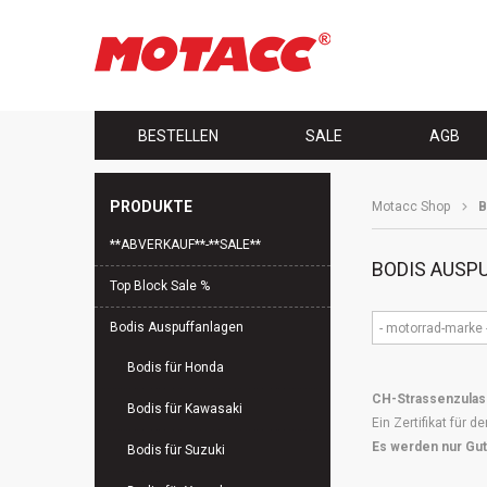
Navigation
BESTELLEN
SALE
AGB
überspringen
PRODUKTE
Motacc Shop
B
Navigation
**ABVERKAUF**-**SALE**
überspringen
BODIS AUSP
Top Block Sale %
Bodis Auspuffanlagen
- motorrad-marke 
Bodis für Honda
CH-Strassenzula
Bodis für Kawasaki
Ein Zertifikat für 
Es werden nur Gut
Bodis für Suzuki