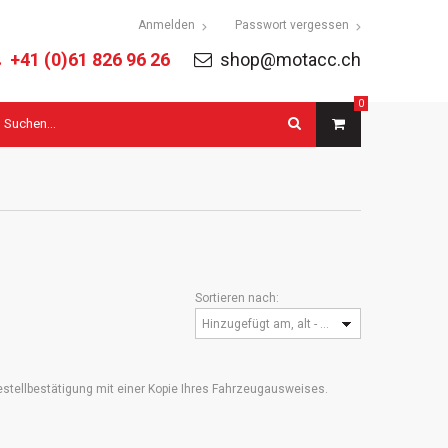
tion
Anmelden
Passwort vergessen
ringen
+41 (0)61 826 96 26
shop@motacc.ch
0
uchbegriffe
Sortieren nach:
Hinzugefügt am, alt - neu
 Bestellbestätigung mit einer Kopie Ihres Fahrzeugausweises.