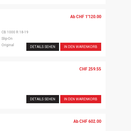
Ab
CHF
1'120.00
CB 1000 R 18-19
Slip-On
Original
DETAILS SEHEN
IN DEN WARENKORB
CHF
259.55
DETAILS SEHEN
IN DEN WARENKORB
Ab
CHF
602.00