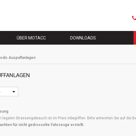
Naviga
übersp
S
ÜBER MOTACC
DOWNLOADS
odis Auspuffanlagen
UFFANLAGEN
-
ssung
den legalen Strassengebrauch ist im Preis inbegriffen. Bitte antworten Sie auf die
achten für nicht gedrosselte Fahrzeuge erstellt.