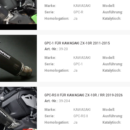
Marke:
KAWASAKI
Modell:
Serie:
GPC-R
Ausführung:
Homologation:
Ja
Katalytisch:
GPC-1 FÜR KAWASAKI ZX-10R 2011-2015
Art.-Nr.:
39-20
Marke:
KAWASAKI
Modell:
Serie:
GPC-1
Ausführung:
Homologation:
Ja
Katalytisch:
GPC-RS II FÜR KAWASAKI ZX-10R / RR 2019-2026
Art.-Nr.:
39-204
Marke:
KAWASAKI
Modell:
Serie:
GPC-RS II
Ausführung:
Homologation:
Ja
Katalytisch: