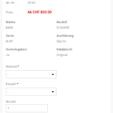
Art.-Nr.:
39-60
Ab
CHF
820.00
Preis:
Marke:
Modell:
BMW
S1000RR
Serie:
Ausführung:
M-GP
Slip-On
Homologation:
Katalytisch:
Ja
Original
Pflichtfeld
Material
*
-
Pflichtfeld
Baujahr
*
-
Anzahl: