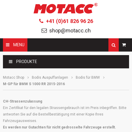
+41 (0)61 826 96 26
shop@motacc.ch
MENU
Suchbegriffe
PRODUKTE
Motacc Shop
Bodis Auspuffanlagen
Bodis für BMW
M-GP für BMW S 1000 RR 2015-2016
CH-Strassenzulassung
Ein Zertifikat für den legalen Strassengebrauch ist im Preis inbegriffen. Bitte
antworten Sie auf die Bestellbestätigung mit einer Kopie Ihres
Fahrzeugausweises.
Es werden nur Gutachten für nicht gedrosselte Fahrzeuge erstellt.