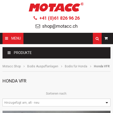
+41 (0)61 826 96 26
shop@motacc.ch
MENU
Suchbegriffe
PRODUKTE
Motacc Shop
Bodis Auspuffanlagen
Bodis für Honda
Honda VFR
HONDA VFR
Sortieren nach:
Hinzugefügt am, alt - neu