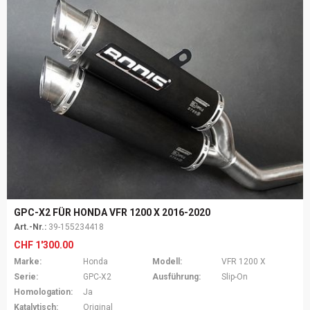
GPC-X2 FÜR HONDA VFR 1200 X 2016-2020
Art.-Nr.:
39-155234418
CHF
1'300.00
Marke:
Honda
Modell:
VFR 1200 X
Serie:
GPC-X2
Ausführung:
Slip-On
Homologation:
Ja
Katalytisch:
Original