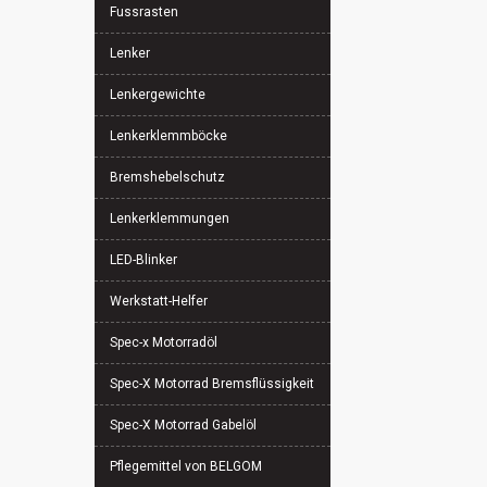
Fussrasten
Lenker
Lenkergewichte
Lenkerklemmböcke
Bremshebelschutz
Lenkerklemmungen
LED-Blinker
Werkstatt-Helfer
Spec-x Motorradöl
Spec-X Motorrad Bremsflüssigkeit
Spec-X Motorrad Gabelöl
Pflegemittel von BELGOM