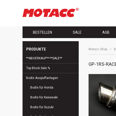
Navigation
BESTELLEN
SALE
AGB
überspringen
PRODUKTE
Motacc Shop
B
Navigation
**ABVERKAUF**-**SALE**
überspringen
GP-1RS-RACE
Top Block Sale %
Bodis Auspuffanlagen
Bodis für Honda
Bodis für Kawasaki
Bodis für Suzuki