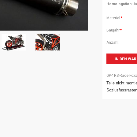
Homologation:
Ja
Pflichtfeld
Material
*
Pflichtfeld
Baujahr
*
Anzahl:
GP-1RS-Race-Foxx
Teile nicht monti
Soziusfussraste