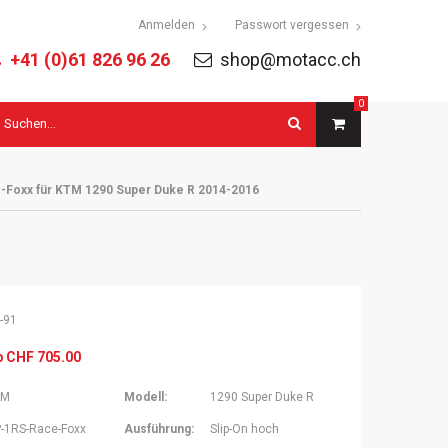
tion
Anmelden
Passwort vergessen
ringen
+41 (0)61 826 96 26
shop@motacc.ch
0
uchbegriffe
Foxx für KTM 1290 Super Duke R 2014-2016
-91
b
CHF
705.00
TM
Modell:
1290 Super Duke R
-1RS-Race-Foxx
Ausführung:
Slip-On hoch