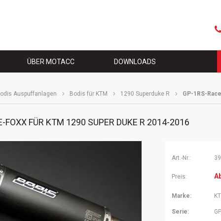
Naviga
übersp
S
ÜBER MOTACC
DOWNLOADS
odis Auspuffanlagen
Bodis für KTM
1290 Superduke R
GP-1RS-Race-
-FOXX FÜR KTM 1290 SUPER DUKE R 2014-2016
Art.-Nr.:
39
A
Preis:
Marke:
K
Serie:
GP