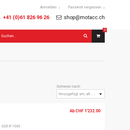
tion
Anmelden
Passwort vergessen
ringen
+41 (0)61 826 96 26
shop@motacc.ch
0
uchbegriffe
Sortieren nach:
Hinzugefügt am, alt - neu
Ab
CHF
1'232.00
GSX-R 1000