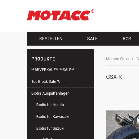
Navigation
BESTELLEN
SALE
AGB
überspringen
PRODUKTE
Motacc Shop
B
Navigation
**ABVERKAUF**-**SALE**
überspringen
GSX-R
Top Block Sale %
Bodis Auspuffanlagen
Bodis für Honda
Bodis für Kawasaki
Bodis für Suzuki