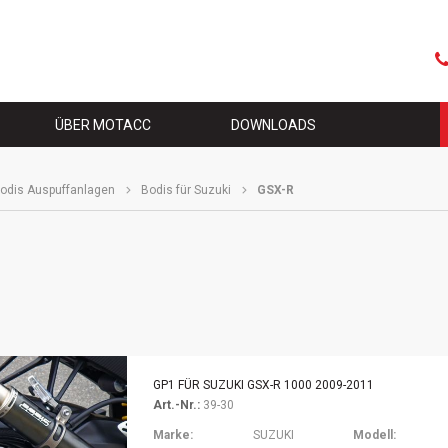
Naviga
übersp
S
ÜBER MOTACC
DOWNLOADS
odis Auspuffanlagen
Bodis für Suzuki
GSX-R
GP1 FÜR SUZUKI GSX-R 1000 2009-2011
Art.-Nr.:
39-30
Marke:
SUZUKI
Modell: