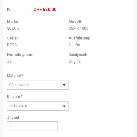
CHF
820.00
Preis:
Marke:
Modell:
SUZUKI
GSX-R 1000
Serie:
Ausführung:
P-TEC II
Slip-On
Homologation:
Katalytisch:
Ja
Original
Pflichtfeld
Material
*
SS schwarz
Pflichtfeld
Baujahr
*
2012-2016
Anzahl: