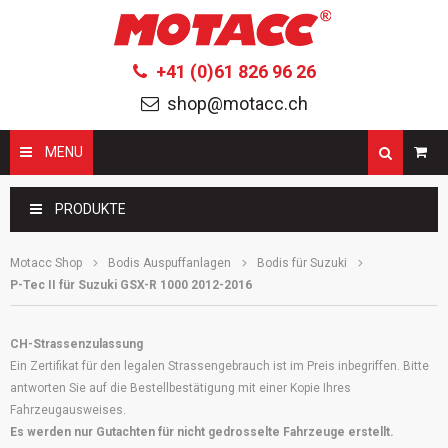
+41 (0)61 826 96 26
shop@motacc.ch
MENU
Suchbegriffe
PRODUKTE
Motacc Shop
Bodis Auspuffanlagen
Bodis für Suzuki
P-Tec II für Suzuki GSX-R 1000 2012-2016
CH-Strassenzulassung
Ein Zertifikat für den legalen Strassengebrauch ist im Preis inbegriffen. Bitte
antworten Sie auf die Bestellbestätigung mit einer Kopie Ihres
Fahrzeugausweises.
Es werden nur Gutachten für nicht gedrosselte Fahrzeuge erstellt.