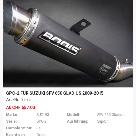
GPC-2 FÜR SUZUKI SFV 650 GLADIUS 2009-2015
Art.-Nr.:
39-32
Ab
CHF
657.00
Marke:
SUZUKI
Modell:
SFV 650 Gladius
Serie:
GPC-2
Ausführung:
Slip-On
Homologation:
Ja
Katalytisch:
Original