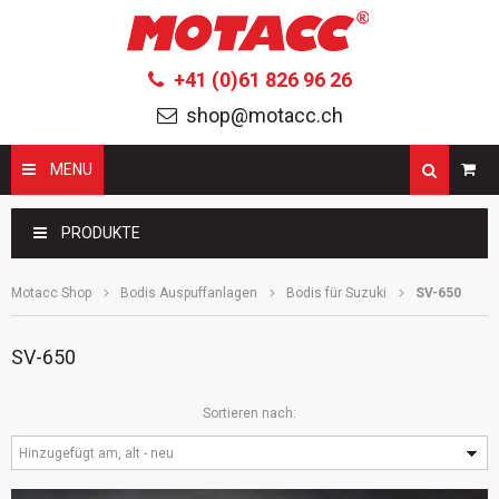
+41 (0)61 826 96 26
shop@motacc.ch
MENU
Suchbegriffe
PRODUKTE
Motacc Shop
Bodis Auspuffanlagen
Bodis für Suzuki
SV-650
SV-650
Sortieren nach:
Hinzugefügt am, alt - neu