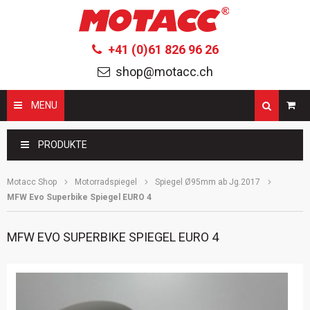
+41 (0)61 826 96 26
shop@motacc.ch
MENU
Suchbegriffe
PRODUKTE
Motacc Shop
Motorradspiegel
Spiegel Ø95mm ab Jg.2017
MFW Evo Superbike Spiegel EURO 4
MFW EVO SUPERBIKE SPIEGEL EURO 4