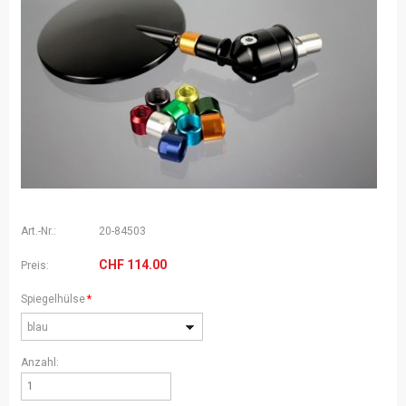
Art.-Nr.:
20-84503
CHF
114.00
Preis:
Pflichtfeld
Spiegelhülse
*
blau
Anzahl: