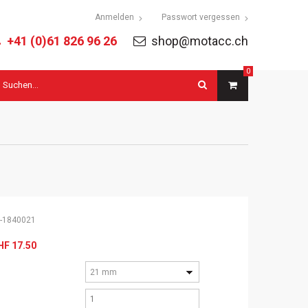
tion
Anmelden
Passwort vergessen
ringen
+41 (0)61 826 96 26
shop@motacc.ch
0
uchbegriffe
-1840021
HF
17.50
21 mm