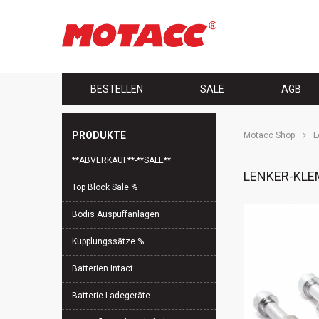
Navigation
BESTELLEN
SALE
AGB
überspringen
PRODUKTE
Motacc Shop
L
Navigation
**ABVERKAUF**-**SALE**
überspringen
LENKER-KL
Top Block Sale %
Bodis Auspuffanlagen
Kupplungssätze %
Batterien Intact
Batterie-Ladegeräte