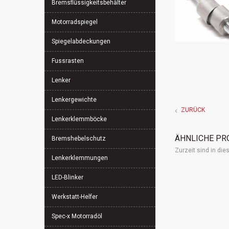
Bremsflüssigkeitsbehälter
Motorradspiegel
Spiegelabdeckungen
Fussrasten
Lenker
Lenkergewichte
ZURÜCK
Lenkerklemmböcke
ÄHNLICHE PR
Bremshebelschutz
Zurzeit sind in di
Lenkerklemmungen
LED-Blinker
Werkstatt-Helfer
Spec-x Motorradöl