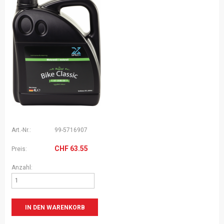
Art.-Nr.:
99-5716907
CHF
63.55
Preis:
Anzahl: