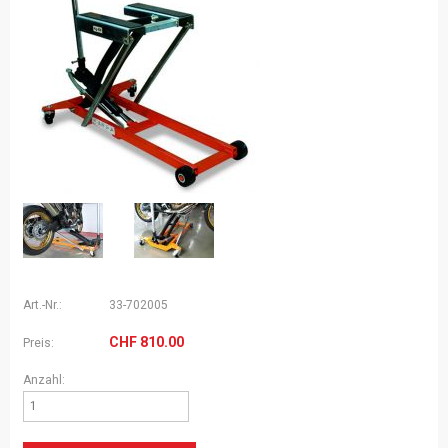
Art.-Nr.:
33-702005
CHF
810.00
Preis:
Anzahl: